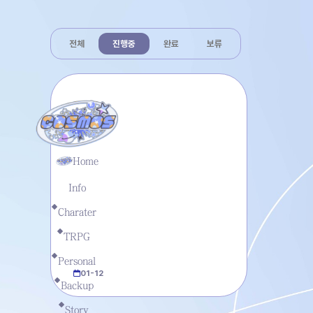
전체
진행중
완료
보류
진행중
5
Home
Info
Charater
[MGLG] 우주의 뿌리를 넘는
TRPG
여행자에게 바치는 헌사
Personal
01-12
Backup
Story