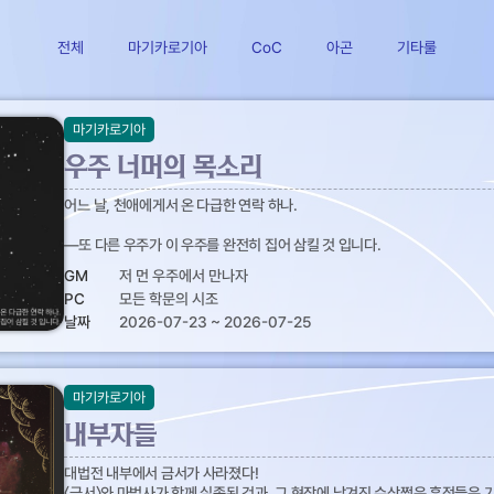
전체
마기카로기아
CoC
아곤
기타룰
마기카로기아
우주 너머의 목소리
어느 날, 천애에게서 온 다급한 연락 하나.
—또 다른 우주가 이 우주를 완전히 집어 삼킬 것 입니다.
GM
저 먼 우주에서 만나자
PC
모든 학문의 시조
날짜
2026-07-23 ~ 2026-07-25
마기카로기아
내부자들
대법전 내부에서 금서가 사라졌다!
〈금서〉와 마법사가 함께 실종된 것과, 그 현장에 남겨진 수상쩍은 흔적들은