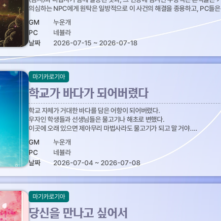
의심하는 NPC에게 원탁은 일방적으로 이 사건의 해결을 종용하고, PC들은
명을 벗기려 나서게 된다.
GM
누운개
PC
네뷸라
날짜
2026-07-15 ~ 2026-07-18
마기카로기아
학교가 바다가 되어버렸다
학교 자체가 거대한 바다를 담은 어항이 되어버렸다.
우자인 학생들과 선생님들은 물고기나 해초로 변했다.
이곳에 오래 있으면 제아무리 마법사라도 물고기가 되고 말 거야.
그러기 전에 금서를 회수할 수 있을까?
GM
누운개
PC
네뷸라
날짜
2026-07-04 ~ 2026-07-08
마기카로기아
당신을 만나고 싶어서