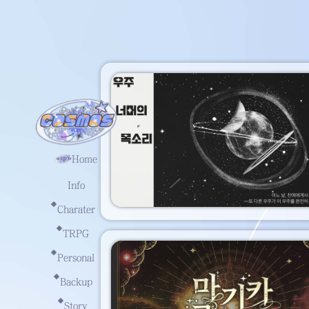
Home
Info
Charater
TRPG
Personal
Backup
Story